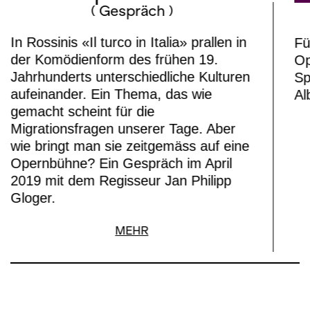
( Gespräch )
In Rossinis «Il turco in Italia» prallen in
Fü
der Komödienform des frühen 19.
Op
Jahrhunderts unterschiedliche Kulturen
Sp
aufeinander. Ein Thema, das wie
Al
gemacht scheint für die
Migrationsfragen unserer Tage. Aber
wie bringt man sie zeitgemäss auf eine
Opernbühne? Ein Gespräch im April
2019 mit dem Regisseur Jan Philipp
Gloger.
MEHR