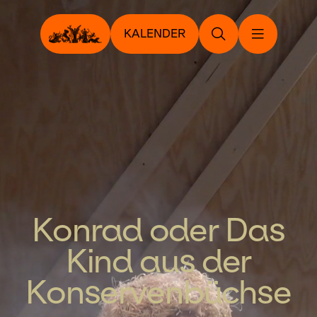
KALENDER
Konrad oder Das
Kind aus der
Konservenbüchse