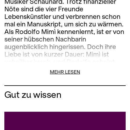
Musiker Schaunard. Trotz finanzieller
Nöte sind die vier Freunde
Lebenskünstler und verbrennen schon
mal ein Manuskript, um sich zu wärmen.
Als Rodolfo Mimì kennenlernt, ist er von
seiner hübschen Nachbarin
augenblicklich hingerissen. Doch ihre
Liebe ist von kurzer Dauer: Mimì ist
unheilbar krank, und Rodolfo scheint
kaum fähig zu sein, eine feste Bindung
MEHR LESEN
einzugehen... In seiner vierten und
vielleicht populärsten Oper fächert
Giacomo Puccini eine ganze Bandbreite
Gut zu wissen
der Gefühle und Stimmungen junger
Menschen auf. Die Diskrepanz, die
zwischen dem rauschenden
Weihnachtsfest im Café Momus und
den Geschehnissen in der kargen