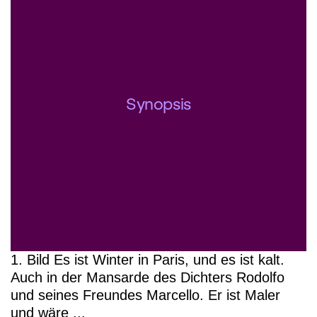
Künstlermansarde liegt, ist verblüffend
und erschütternd zugleich. Dirigent
Nello Santi leitet die Wiederaufnahme,
als Mimì die russische Sopranistin
Ekaterina Sherbachenko zu hören,
Synopsis
Gewinnerin des renommierten «BBC
Cardiff Singer of the World». Arnold
Rutkowski verkörpert den Rodolfo, als
Marcello debütiert der Schweizer
Bassbariton Ruben Drole.
1. Bild Es ist Winter in Paris, und es ist kalt.
Auch in der Mansarde des Dichters Rodolfo
und seines Freundes Marcello. Er ist Maler
und wäre ...