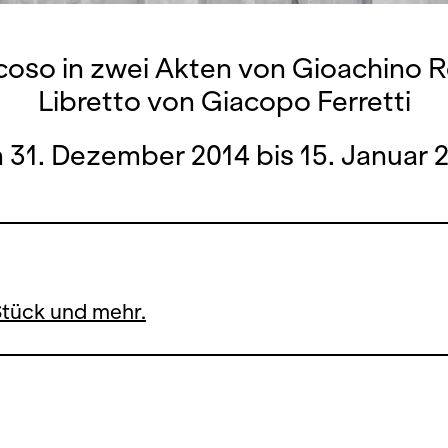
so in zwei Akten von Gioachino Ro
Libretto von Giacopo Ferretti
 31. Dezember 2014 bis 15. Januar 
Stück und mehr.