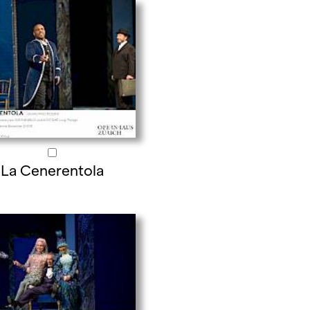
La Cenerentola