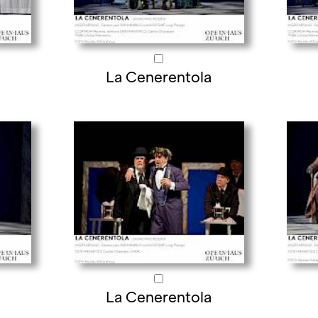
La Cenerentola
La Cenerentola