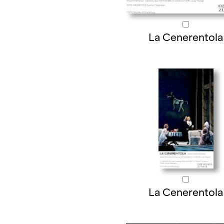
La Cenerentola
La Cenerentola