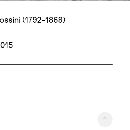
ssini (1792-1868)
2015