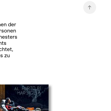
men der
ersonen
hesters
hts
chtet,
s zu