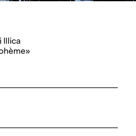
Illica
 Bohème»