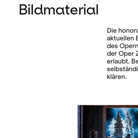
Bildmaterial
Die honora
aktuellen
des Opern
der Oper 
erlaubt. B
selbständ
klären.