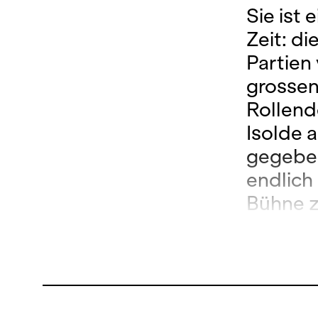
Sie ist
Zeit: di
Partien
grossen
Rollend
Isolde 
gegeben.
endlich
Bühne zu
begleit
Das Pro
bekann