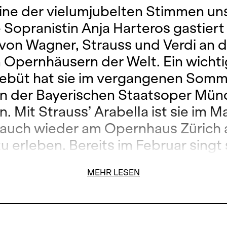
 eine der vielumjubelten Stimmen un
e Sopranistin Anja Harteros gastiert
 von Wagner, Strauss und Verdi an 
 Opernhäusern der Welt. Ein wicht
ebüt hat sie im vergangenen Somm
an der Bayerischen Staatsoper Mü
 Mit Strauss’ Arabella ist sie im Ma
 auch wieder am Opernhaus Zürich 
 erleben. Bereits im Februar singt s
et von Wolfram Rieger, einen Liede
MEHR LESEN
gramm wird in Kürze an dieser Stell
t gegeben.