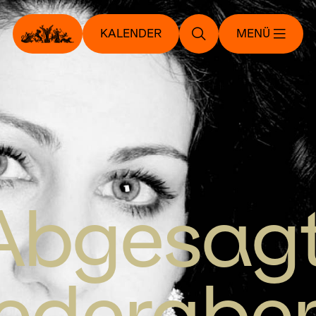
KALENDER
MENÜ
Abgesagt
iederabe