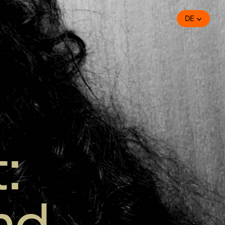
DE
:
nd