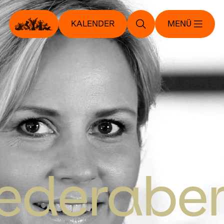
KALENDER
MENÜ
iederabe