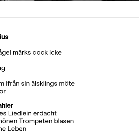
ius
ågel märks dock icke
ng
m ifrån sin älsklings möte
or
hler
es Liedlein erdacht
hönen Trompeten blasen
che Leben