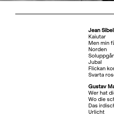
Jean Sibel
Kaiutar
Men min f
Norden
Soluppgå
Jubal
Flickan ko
Svarta ros
Gustav Ma
Wer hat di
Wo die sc
Das irdis
Urlicht