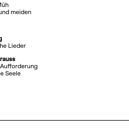
Müh
und meiden
g
he Lieder
trauss
 Aufforderung
e Seele