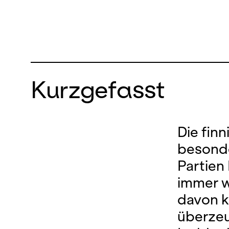
Kurzgefasst
Die fin
besonde
Partien
immer w
davon k
überzeu