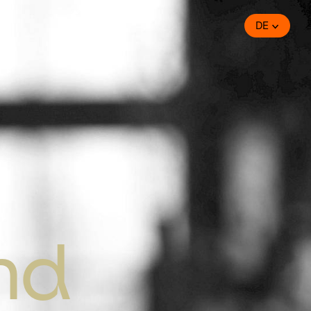
DE
nd