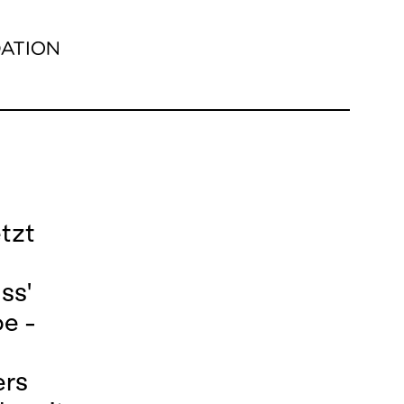
etzt
ss'
e -
ers