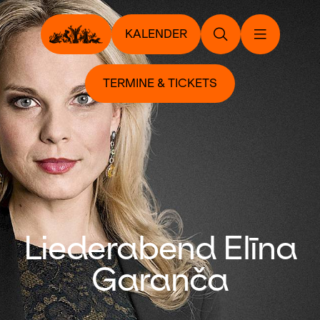
KALENDER
TERMINE & TICKETS
Liederabend Elīna
Garanča