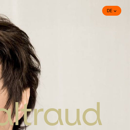
DE
altraud