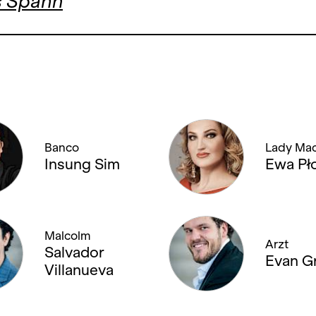
s Spahn
Banco
Lady Ma
Insung Sim
Ewa Pł
Malcolm
Arzt
Salvador
Evan G
Villanueva