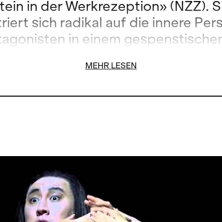
tein in der Werkrezeption» (NZZ). S
iert sich radikal auf die innere Per
tagonisten in einem gespenstische
chwarzen Bühnenraum. Gianandrea
MEHR LESEN
urch Verdis kühne Partitur. Roman 
 Płonka singen das von Ängsten u
n zerrüttete Ehepaar.