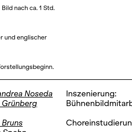
 Bild nach ca. 1 Std.
er und englischer
Vorstellungsbeginn.
andrea Noseda
Inszenierung:
s Grünberg
Bühnenbildmitarb
 Bruns
Choreinstudierun