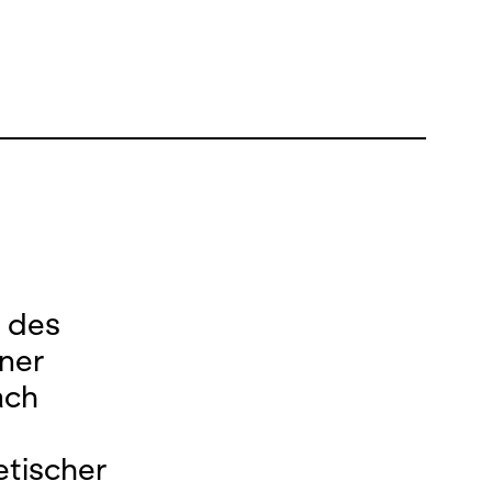
z des
ner
ach
etischer