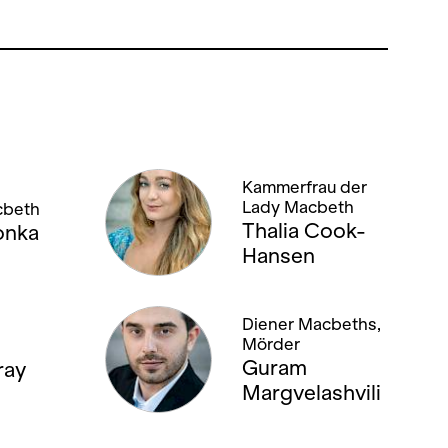
Kammerfrau der
Lady Macbeth
cbeth
Thalia Cook-
onka
Hansen
Diener Macbeths,
Mörder
Guram
ray
Margvelashvili