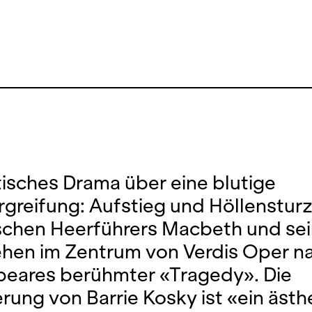
itisches Drama über eine blutige
greifung: Aufstieg und Höllenstur
schen Heerführers Macbeth und sei
ehen im Zentrum von Verdis Oper n
eares berühmter «Tragedy». Die
erung von Barrie Kosky ist «ein ästh