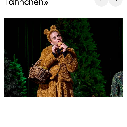
Tännchen»
singen und den Spitzmäuschen beim
Tanzen zuzusehen und mitzuwippen.
Da er aber angewurzelt ist, kann er nicht
so tanzen wie sie.
Kurt, der gerade neben ihm steht, lässt
keine Gelegenheit aus, sich über Felix
lustig zu machen. Weil Felix das kleinste
Tännchen in der Baumschule ist und
nicht still stehen kann, bezeichnet er ihn
immer wieder als Zwergtännchen. Kurt
ist davon überzeugt, dass er selbst der
schönste und beste Weihnachtsbaum
ist und sicherlich als erster ausgewählt
wird.
Kurz vor Heilig Abend suchen sich die
Tierfamilien ihren Weihnachtsbaum aus.