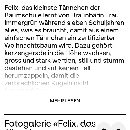
Felix, das kleinste Tännchen der
Baumschule lernt von Braunbärin Frau
Immergrün während sieben Schuljahren
alles, was es braucht, damit aus einem
einfachen Tännchen ein zertifizierter
Weihnachtsbaum wird. Dazu gehört:
kerzengerade in die Höhe wachsen,
gross und stark werden, still und stumm
dastehen und auf keinen Fall
herumzappeln, damit die
zerbrechlichen Kugeln nicht
herunterfallen.
MEHR LESEN
Felix kann es kaum erwarten, bis er
endlich von einer Tierfamilie zum
Weihnachtsbaum ausgewählt wird und
Fotogalerie «Felix, das
mit ihnen feiern darf. Er liebt es zu