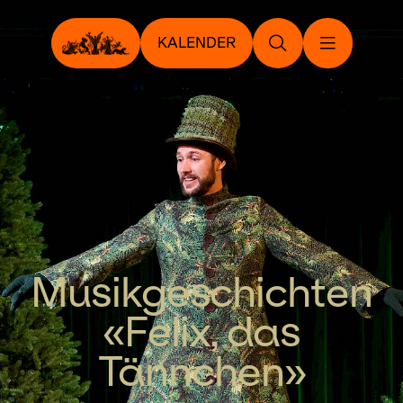
KALENDER
Musikgeschichten
«Felix, das
Tännchen»