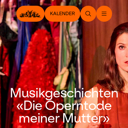
KALENDER
Musikgeschichten
«Die Operntode
meiner Mutter»