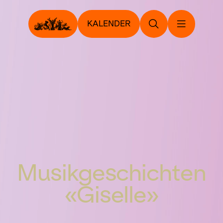
KALENDER
Musikgeschichten
«Giselle»