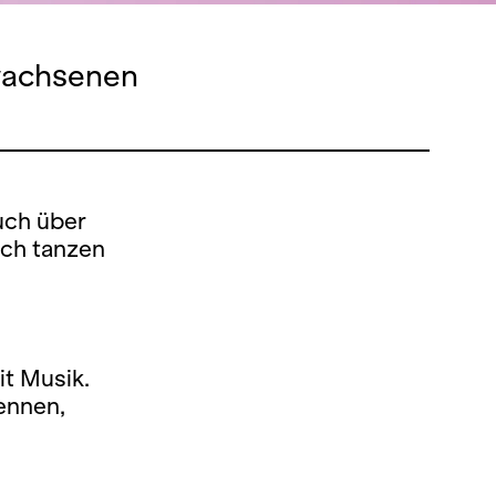
rwachsenen
auch über
ich tanzen
t Musik.
ennen,