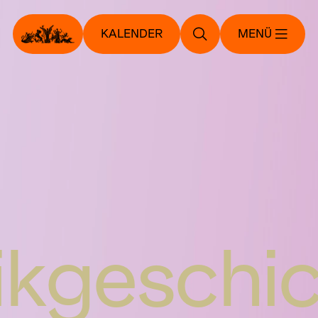
KALENDER
MENÜ
kgeschi