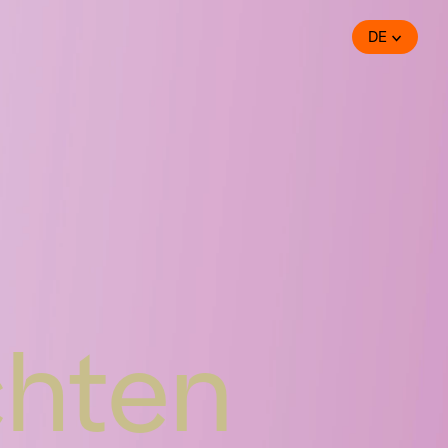
DE
chten