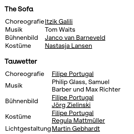
The Sofa
Choreografie
Itzik Galili
Musik
Tom Waits
Bühnenbild
Janco van Barneveld
Kostüme
Nastasja Lansen
Tauwetter
Choreografie
Filipe Portugal
Philip Glass, Samuel
Musik
Barber und Max Richter
Filipe Portugal
Bühnenbild
Jörg Zielinski
Filipe Portugal
Kostüme
Regula Mattmüller
Lichtgestaltung
Martin Gebhardt