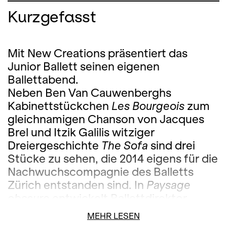
Kurzgefasst
Mit New Creations präsentiert das
Junior Ballett seinen eigenen
Ballettabend.
Neben Ben Van Cauwenberghs
Kabinettstückchen
Les Bourgeois
zum
gleichnamigen Chanson von Jacques
Brel und Itzik Galilis witziger
Dreiergeschichte
The Sofa
sind drei
Stücke zu sehen, die 2014 eigens für die
Nachwuchscompagnie des Balletts
Zürich entstanden sind. In
Paysage
obscure
entwickelt Ballettdirektor
Chris­tian Spuck zum Adagio aus Franz
MEHR LESEN
Schuberts berühmtem C-Dur-