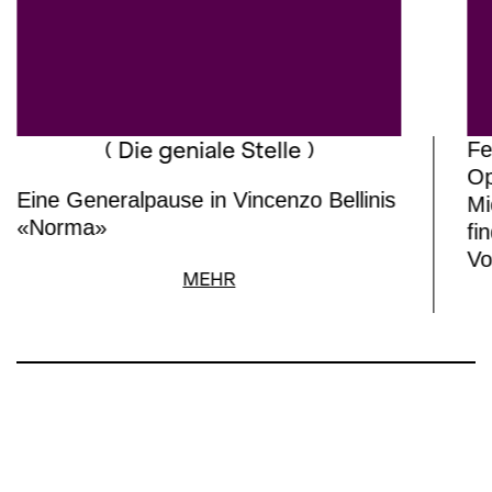
( Die geniale Stelle )
Fe
Op
Eine Generalpause in Vincenzo Bellinis
Mi
«Norma»
fi
Vo
MEHR