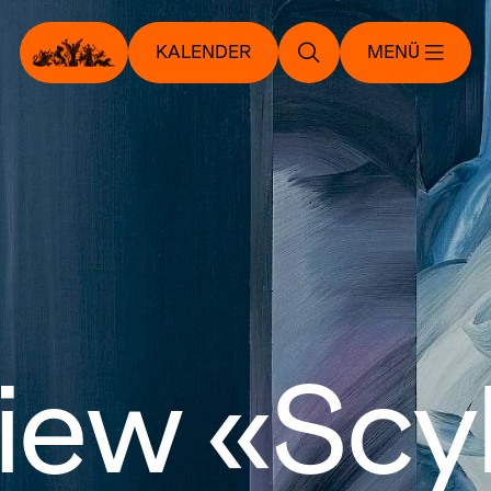
KALENDER
MENÜ
iew «Scyl