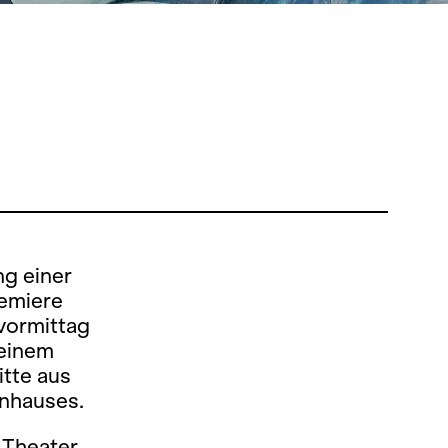
ng einer
remiere
vormittag
 einem
tte aus
rnhauses.
 Theater,