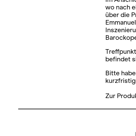
wo nach e
über die P
Emmanuell
Inszenieru
Barockope
Treffpunkt
befindet s
Bitte habe
kurzfrist
Zur Produk