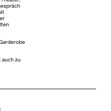
Gespräch
it
er
lten
e Garderobe
t auch zu