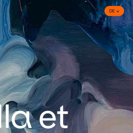
DE
la et