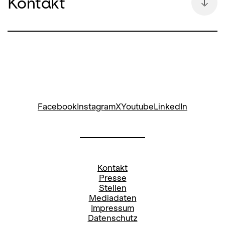
Kontakt
Bettina Auge
Leitung Kommunikation & Pressesprecherin
bettina.auge@opernhaus.ch
+41
44 268 64 34
Social Media Oper:
Facebook
Instagram
X
Youtube
LinkedIn
Stefanie Paul
Pressereferentin
Kontakt
stefanie.paul@opernhaus.ch
Presse
Stellen
+41
44 268 66 78
Mediadaten
Impressum
Social Media Oper:
Datenschutz