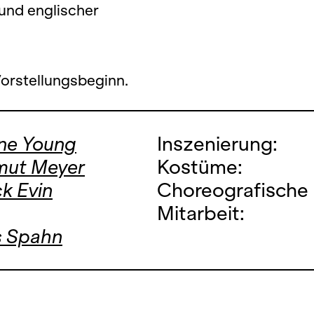
und englischer
Vorstellungsbeginn.
ne Young
Inszenierung:
mut Meyer
Kostüme:
k Evin
Choreografische
Mitarbeit:
s Spahn