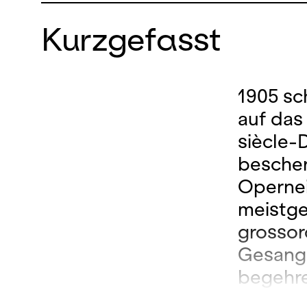
Kurzgefasst
1905 sc
auf das
siècle-
bescher
Opernei
meistge
grossor
Gesangs
begehre
zweitau