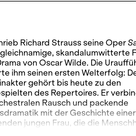
hrieb Richard Strauss seine Oper
S
 gleichnamige, skandalumwitterte 
Drama von Oscar Wilde. Die Urauff
te ihm seinen ersten Welterfolg: D
nakter gehört bis heute zu den
spielten des Repertoires. Er verbi
chestralen Rausch und packende
dramatik mit der Geschichte einer
nden jungen Frau, die die Menschhe
send Jahren fasziniert. In der Bibel