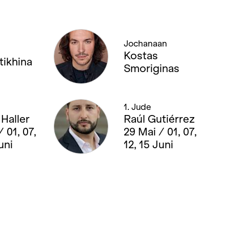
Jochanaan
Kostas
tikhina
Smoriginas
1. Jude
Haller
Raúl Gutiérrez
 01, 07,
29 Mai / 01, 07,
uni
12, 15 Juni