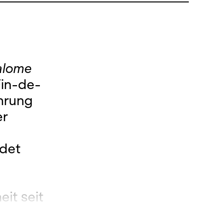
alome
Fin-de-
ührung
er
ndet
it seit
 taucht