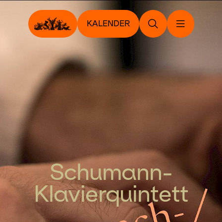
KALENDER
Schumann-
Klavierquintett