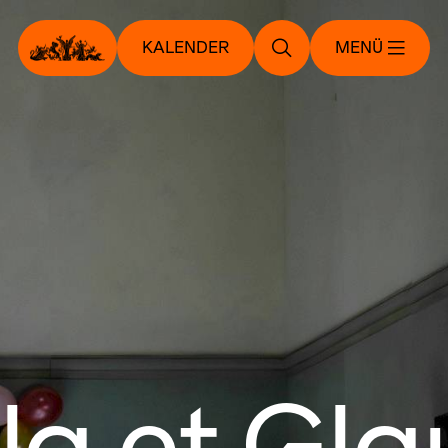
KALENDER
MENÜ
la et Gl