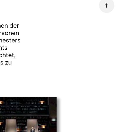
men der
ersonen
hesters
hts
chtet,
s zu