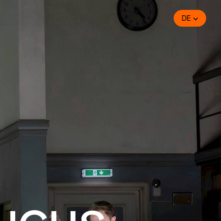
DE
aucus