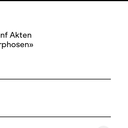
ünf Akten
orphosen»