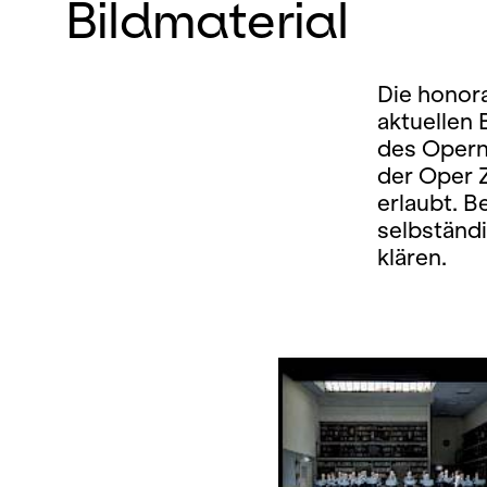
Bildmaterial
Die honora
aktuellen
des Opern
der Oper 
erlaubt. B
selbständ
klären.