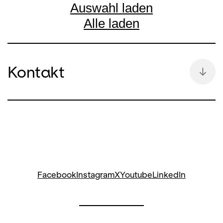
Auswahl laden
Alle laden
Kontakt
Bettina Auge
Leitung Kommunikation & Pressesprecherin
bettina.auge@opernhaus.ch
+41
44 268 64 34
Social Media Oper:
Facebook
Instagram
X
Youtube
LinkedIn
Stefanie Paul