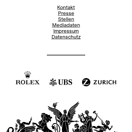
Pressereferentin
Kontakt
stefanie.paul@opernhaus.ch
Presse
Stellen
+41
44 268 66 78
Mediadaten
Impressum
Social Media Oper:
Datenschutz