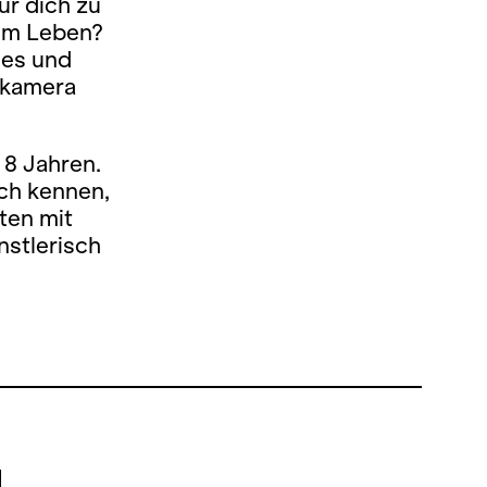
ür dich zu
zum Leben?
ses und
tokamera
 8 Jahren.
ich kennen,
iten mit
stlerisch