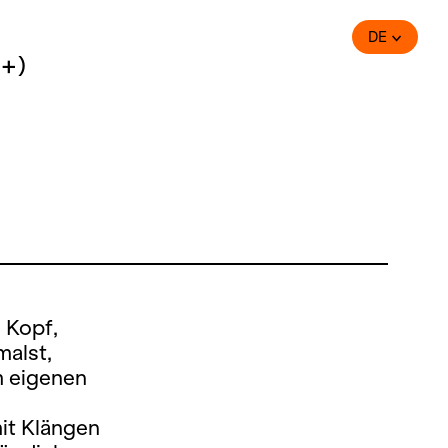
DE
+)
 Kopf,
malst,
m eigenen
it Klängen