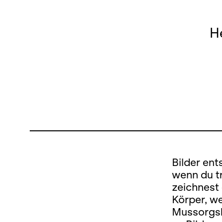
H
Bilder ent
wenn du tr
zeichnest
Körper, w
Mussorgsk