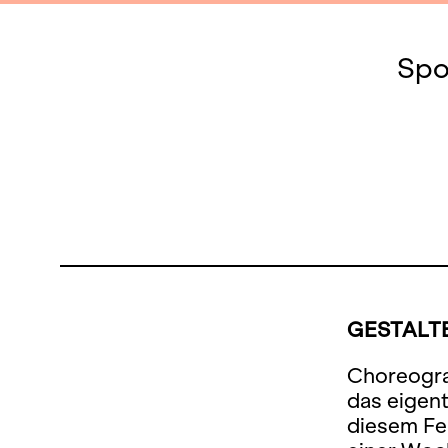
Spo
GESTALTE
Choreograf
das eigen
diesem Fe