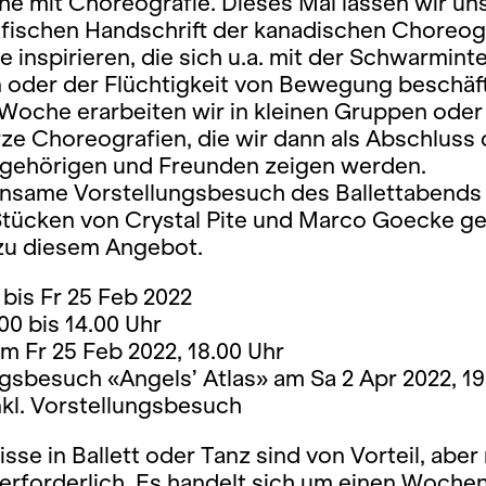
e mit Choreografie. Dieses Mal lassen wir un
fischen Handschrift der kanadischen Choreog
te inspirieren, die sich u.a. mit der Schwarminte
 oder der Flüchtigkeit von Bewegung beschäft
Woche erarbeiten wir in kleinen Gruppen oder 
ze Choreografien, die wir dann als Abschluss 
ehörigen und Freunden zeigen werden.
nsame Vorstellungsbesuch des Ballettabends 
Stücken von Crystal Pite und Marco Goecke ge
 zu diesem Angebot.
bis Fr 25 Feb 2022
.00 bis 14.00 Uhr
 Fr 25 Feb 2022, 18.00 Uhr
gsbesuch «Angels’ Atlas» am Sa 2 Apr 2022, 19
nkl. Vorstellungsbesuch
sse in Ballett oder Tanz sind von Vorteil, aber 
erforderlich. Es handelt sich um einen Wochen