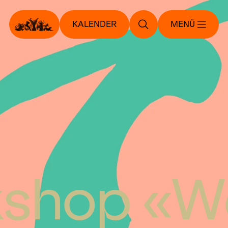
KALENDER
MENÜ
shop «Wa