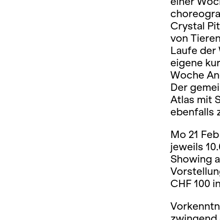
einer Woch
choreogra
Crystal Pi
von Tieren
Laufe der 
eigene kur
Woche Ang
Der gemei
Atlas mit 
ebenfalls
Mo 21 Feb 
jeweils 10
Showing am
Vorstellun
CHF 100 i
Vorkenntni
zwingend 