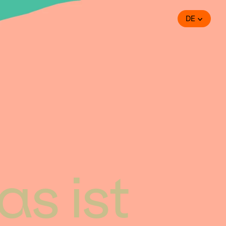
DE
s ist