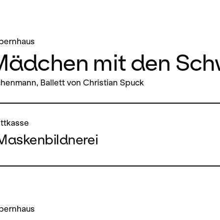
pernhaus
Mädchen mit den Sch
henmann, Ballett von Christian Spuck
ettkasse
Maskenbildnerei
pernhaus