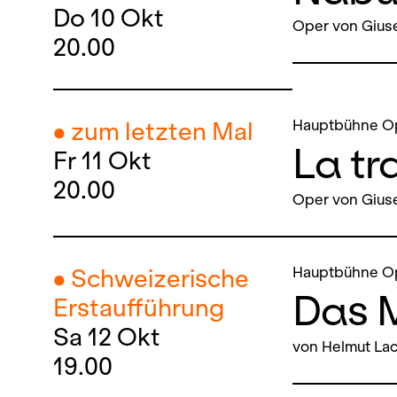
Do
10
Okt
Oper von Gius
20.00
Hauptbühne O
● zum letzten Mal
La tr
Fr
11
Okt
20.00
Oper von Gius
Hauptbühne O
● Schweizerische
Das 
Erstaufführung
Sa
12
Okt
von Helmut Lac
19.00