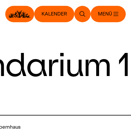
KALENDER
MENÜ
ndarium 
pernhaus