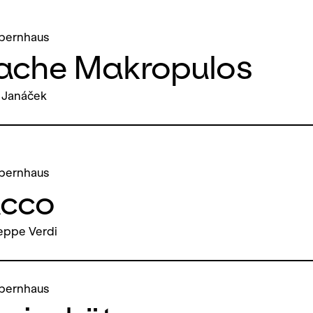
pernhaus
Sache Makropulos
 Janáček
pernhaus
cco
eppe Verdi
pernhaus