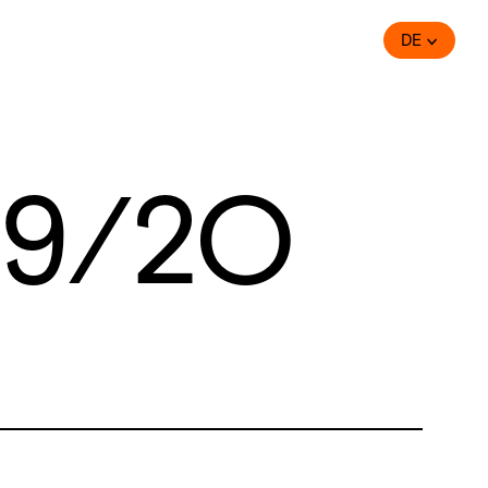
DE
19/2O