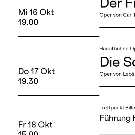
Der F
Mi
16
Okt
Oper von Carl
19.00
Hauptbühne O
Die 
Do
17
Okt
Oper von Leoš
19.30
Treffpunkt Bill
Führung 
Fr
18
Okt
15.00