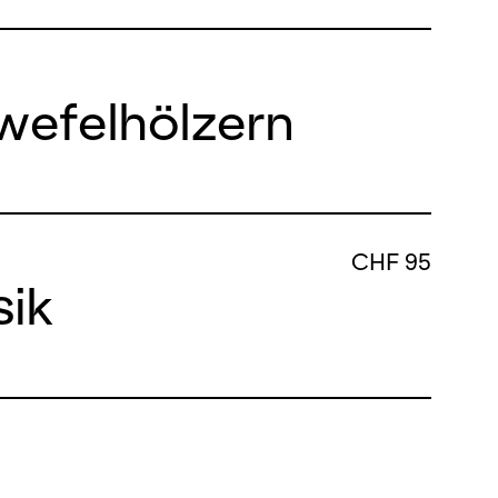
wefelhölzern
CHF 95
sik