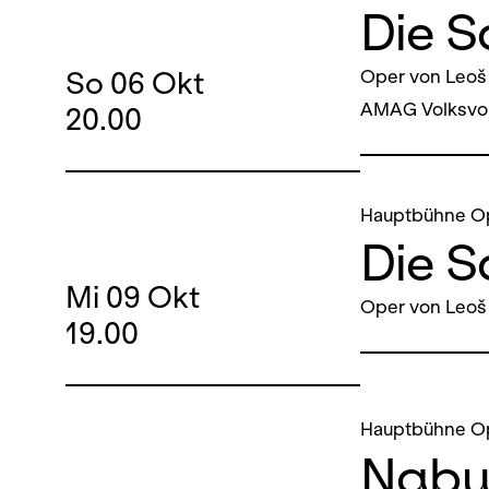
Die 
So
06
Okt
Oper von Leoš
AMAG Volksvor
20.00
Hauptbühne O
Die 
Mi
09
Okt
Oper von Leoš
19.00
Hauptbühne O
Nabu