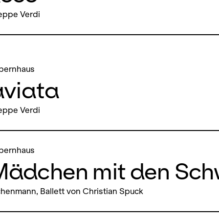
eppe Verdi
pernhaus
aviata
eppe Verdi
pernhaus
Mädchen mit den Sch
henmann, Ballett von Christian Spuck