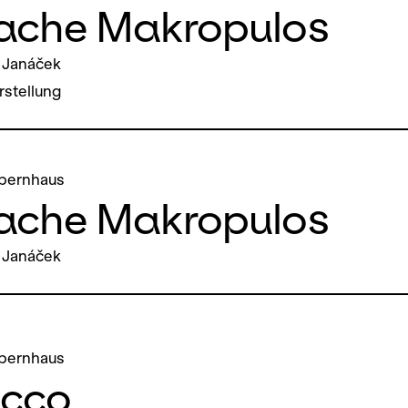
Sache Makropulos
 Janáček
stellung
pernhaus
Sache Makropulos
 Janáček
pernhaus
cco