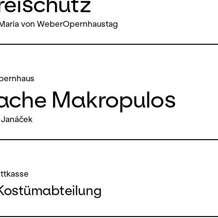
reischütz
 Maria von WeberOpernhaustag
pernhaus
Sache Makropulos
 Janáček
ettkasse
Kostümabteilung