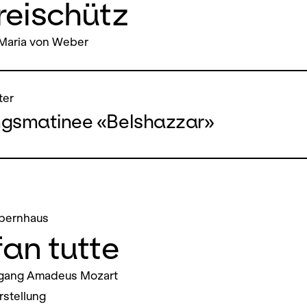
reischütz
 Maria von Weber
ter
ngsmatinee «Belshazzar»
pernhaus
fan tutte
gang Amadeus Mozart
stellung