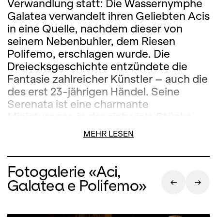
Verwandlung statt: Die Wassernymphe
Galatea verwandelt ihren Geliebten Acis
in eine Quelle, nachdem dieser von
seinem Nebenbuhler, dem Riesen
Polifemo, erschlagen wurde. Die
Dreiecksgeschichte entzündete die
Fantasie zahlreicher Künstler – auch die
des erst 23-jährigen Händel. Seine
Serenata ist eine charmante
Miniaturoper, in der sich viele Stücke
entdecken lassen, die Händel auch in
MEHR LESEN
späteren Werken verwendete. Philippe
Jaroussky, als Countertenor ein
Weltstar, hat sich mittlerweile auch als
Fotogalerie «Aci,
Dirigent einen Namen gemacht und
Galatea e Polifemo»
leitet zum ersten Mal das Orchestra La
Scintilla.