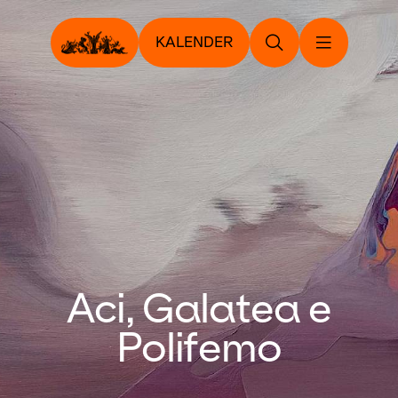
KALENDER
Aci, Galatea e
Polifemo