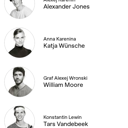
30. SEPTEMBER '16, 19:00
Alexander Jones
15. JANUAR '17, 19:30
18. JANUAR '17, 19:00
Anna Karenina
20. JANUAR '17, 20:00
Katja Wünsche
21. JANUAR '17, 18:00
22. FEBRUAR '17, 19:00
Graf Alexej Wronski
William Moore
25. FEBRUAR '17, 19:00
01. MÄRZ '17, 19:00
28. JUNI '17, 19:00
Konstantin Lewin
Tars Vandebeek