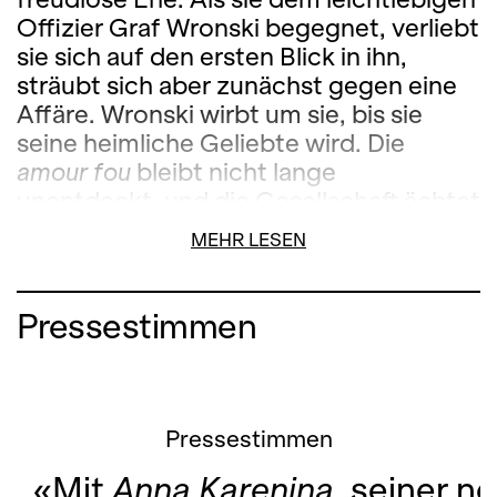
Offizier Graf Wronski begegnet, verliebt
sie sich auf den ersten Blick in ihn,
sträubt sich aber zunächst gegen eine
Affäre. Wronski wirbt um sie, bis sie
seine heimliche Geliebte wird. Die
amour fou
bleibt nicht lange
unentdeckt, und die Gesellschaft ächtet
die Ehebrecherin. Anna verzweifelt
MEHR LESEN
zwischen moralischer Ehepflicht und
Liebe. Die Katastrophe nimmt ihren
Lauf. Lew Tolstoi hat mit
Anna Karenina
Pressestimmen
einen Roman von Weltrang
geschrieben. Er erzählt nicht nur die
Geschichte einer an den herrschenden
Moralvorstellungen scheiternden
Pressestimmen
Liebesbeziehung, sondern entwirft auch
«Mit
Anna Karenina
, seiner n
ein vielschichtiges Panorama der