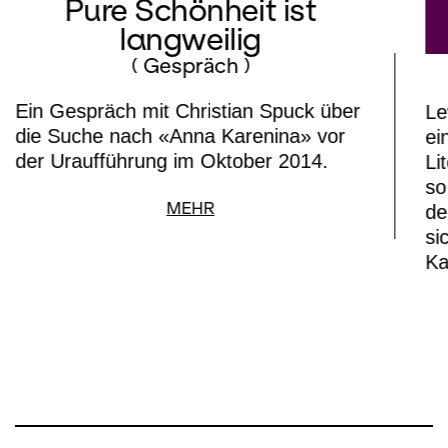
Pure Schönheit ist
langweilig
( Gespräch )
Ein Gespräch mit Christian Spuck über
Le
die Suche nach «Anna Karenina» vor
ei
der Uraufführung im Oktober 2014.
Li
so
MEHR
de
si
Ka