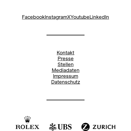
+41
44 268 64 34
Social Media Oper:
Facebook
Instagram
X
Youtube
LinkedIn
Stefanie Paul
Pressereferentin
Kontakt
stefanie.paul@opernhaus.ch
Presse
Stellen
+41
44 268 66 78
Mediadaten
Impressum
Social Media Oper:
Datenschutz