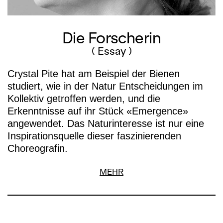
als seine erfolgreichste Choreografie,
finden sich doch hier zum ersten Mal
Die Forscherin
alle Elemente seiner choreografischen
Ästhetik vereint. Das Ballett lebt von
( Essay )
der ungeheuren Dynamik zwischen
Crystal Pite hat am Beispiel der Bienen
Verlangsamung und Beschleunigung.
studiert, wie in der Natur Entscheidungen im
Angespannt-kompakte Körper
Kollektiv getroffen werden, und die
stemmen ihr Gewicht gegeneinander
Erkenntnisse auf ihr Stück «Emergence»
und lassen beim Ringen um die Balance
angewendet. Das Naturinteresse ist nur eine
explosionsartige Entladungen
Inspirationsquelle dieser faszinierenden
entstehen. Unterstützt von Thom
Choreografin.
Willems’ elektronischer Musik, verteilt
sich die Körperenergie zentrifugal im
MEHR
Raum, und Altvertrautes erscheint
plötzlich fremd und neuartig.