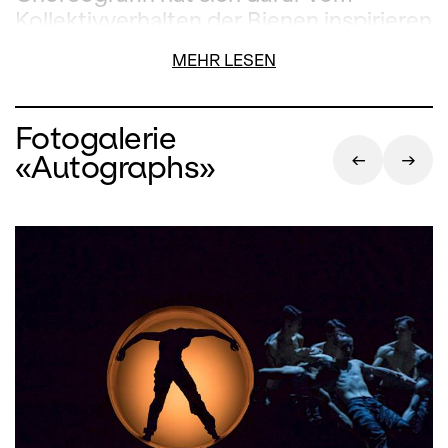
Kollektivverhalten der Bienen inspirieren
lassen und deren Schwarmintelligenz
MEHR LESEN
als Modell auf die Kreativität einer
Ballettcompagnie übertragen.
Tatsächlich scheinen sich die
Fotogalerie
Tänzerinnen und Tänzer des Balletts
«Autographs»
Zürich in ein Volk von Insekten zu
verwandeln.
Die kreative Verbindung von Tanz,
Wissenschaft und Technologie ist zum
Markenzeichen des britischen
Choreografen Wayne McGregor
geworden.
Infra
, 2008 für das Londoner
Royal Ballet entstanden, taucht ein in
das pulsierende Leben einer Grossstadt
und richtet den Fokus auf die