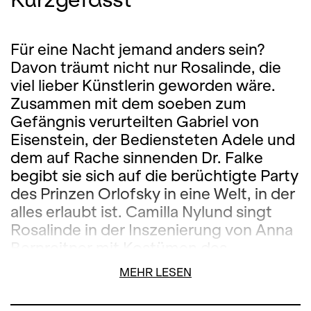
Für eine Nacht jemand anders sein?
Davon träumt nicht nur Rosalinde, die
viel lieber Künstlerin geworden wäre.
Zusammen mit dem soeben zum
Gefängnis verurteilten Gabriel von
Eisenstein, der Bediensteten Adele und
dem auf Rache sinnenden Dr. Falke
begibt sie sich auf die berüchtigte Party
des Prinzen Orlofsky in eine Welt, in der
alles erlaubt ist. Camilla Nylund singt
Rosalinde in der Inszenierung von Anna
Bernreitner mit Kostümen des
Modedesigners Arthur Arbesser.
MEHR LESEN