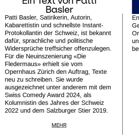
Ein Text von Patti
Basler
Patti Basler, Satirikerin, Autorin,
En
Kabarettistin und schnellste Instant-
Ge
Protokollantin der Schweiz, ist bekannt
Or
dafür, sprachliche und politische
un
Widersprüche treffsicher offenzulegen.
be
Für die Neuinszenierung «Die
Fledermaus» erhielt sie vom
Opernhaus Zürich den Auftrag, Texte
neu zu schreiben. Sie wurde
ausgezeichnet unter anderem mit dem
Swiss Comedy Award 2024, als
Kolumnistin des Jahres der Schweiz
2022 und dem Salzburger Stier 2019.
MEHR