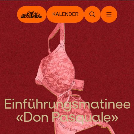
KALENDER
Einführungsmatinee
«Don Pasquale»