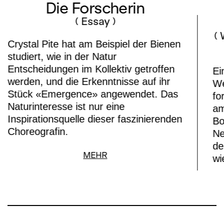
Die Forscherin
( Essay )
(
Crystal Pite hat am Beispiel der Bienen
studiert, wie in der Natur
Entscheidungen im Kollektiv getroffen
Ei
werden, und die Erkenntnisse auf ihr
We
Stück «Emergence» angewendet. Das
fo
Naturinteresse ist nur eine
am
Inspirationsquelle dieser faszinierenden
Bo
Choreografin.
Ne
de
MEHR
wi