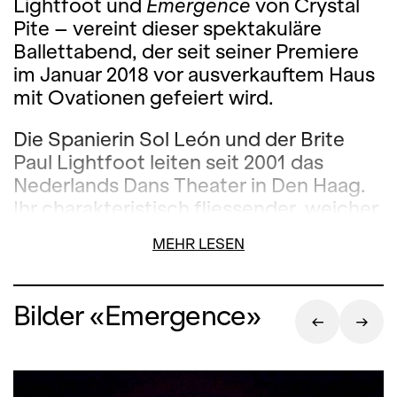
Lightfoot und
Emergence
von Crystal
Pite – vereint dieser spektakuläre
Ballettabend, der seit seiner Premiere
im Januar 2018 vor ausverkauftem Haus
mit Ovationen gefeiert wird.
Die Spanierin Sol León und der Brite
Paul Lightfoot leiten seit 2001 das
Nederlands Dans Theater in Den Haag.
Ihr charakteristisch fliessender, weicher
Choreografie-Stil wird von einer
MEHR LESEN
dunklen, geheimnisvollen Theatralik
bestimmt. In
Speak for Yourself
treffen
zwei Elemente aufeinander. Feuer – als
Bilder «Emergence»
das männlich destruktive Element – und
Wasser – als das mit Weiblichkeit und
Kreativität verbundene – bedingen sich
dialektisch und werden auf der Bühne