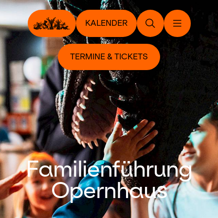
KALENDER
TERMINE & TICKETS
Familienführung
Opernhaus