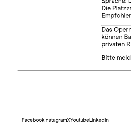
Sprache: 
Die Platzz
Empfohlen
Das Opernh
können Ba
privaten 
Bitte meld
Facebook
Instagram
X
Youtube
LinkedIn