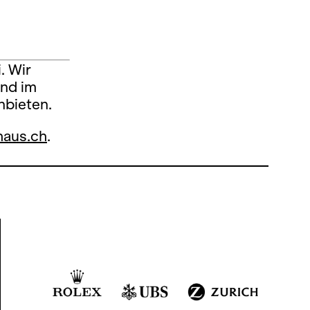
. Wir
und im
nbieten.
aus.ch
.