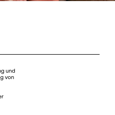
ng und
ng von
er