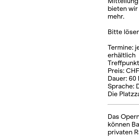
Mitteilun
bieten wi
mehr.
Bitte löse
Termine: j
erhältlich
Treffpunkt
Preis: CHF
Dauer: 60
Sprache: 
Die Platzz
Das Opernh
können Ba
privaten 