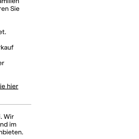
amilien
ren Sie
et.
rkauf
er
ie hier
. Wir
und im
nbieten.