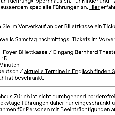
g an
fuehrung@opernhaus.ch
. Für Kinder und F
r ausserdem spezielle Führungen an.
Hier
erfah
n Sie im Vorverkauf an der Billettkasse ein Tick
eweils Samstag nachmittags, Tickets im Vorve
: Foyer Billettkasse / Eingang Bernhard Theat
 15
 Minuten
Deutsch /
aktuelle Termine in Englisch finden S
ahl ist beschränkt.
aus Zürich ist nicht durchgehend barrierefrei
ckstage Führungen daher nur eingeschränkt 
Rahmen für Personen mit Beeinträchtigungen a