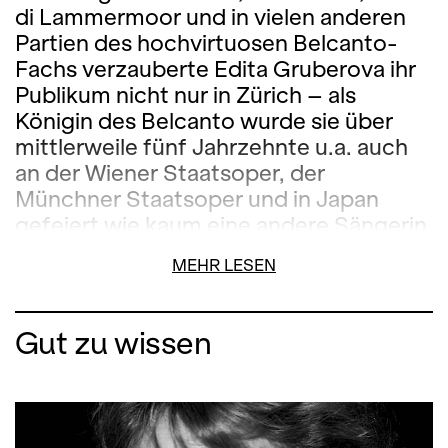
di Lammermoor und in vielen anderen
Partien des hochvirtuosen Belcanto-
Fachs verzauberte Edita Gruberova ihr
Publikum nicht nur in Zürich – als
Königin des Belcanto wurde sie über
mittlerweile fünf Jahrzehnte u.a. auch
an der Wiener Staatsoper, der
Münchner Staatsoper und in Japan
gefeiert wie kaum eine andere Sängerin.
Nun kehrt sie mit drei ihrer Paraderollen
MEHR LESEN
ins Opernhaus Zürich zurück: In diesem
Galakonzert interpretiert Edita
Gruberova die Schlussszenen der drei
Gut zu wissen
grossen Königinnen-Dramen Gaetano
Donizettis,
Maria Stuarda
,
Anna Bolena
und
Roberto Devereux
.