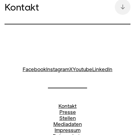
Kontakt
Bettina Auge
Leitung Kommunikation & Pressesprecherin
bettina.auge@opernhaus.ch
+41
44 268 64 34
Social Media Oper:
Facebook
Instagram
X
Youtube
LinkedIn
Stefanie Paul
Pressereferentin
Kontakt
stefanie.paul@opernhaus.ch
Presse
Stellen
+41
44 268 66 78
Mediadaten
Impressum
Social Media Oper: