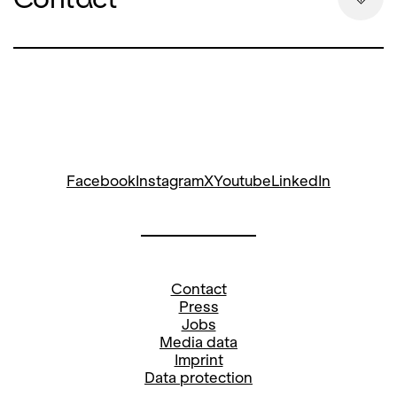
Kontakt
Bettina Auge
Head of Communication &
Spokesperson
Bettina Auge
bettina.auge@opernhaus.ch
Facebook
Instagram
X
Youtube
LinkedIn
+41
44 268 64 34
Social Media Opera and Concerts:
Contact
Press
Stefanie Paul
Jobs
Media data
Pressereferentin
Imprint
stefanie.paul@opernhaus.ch
Data protection