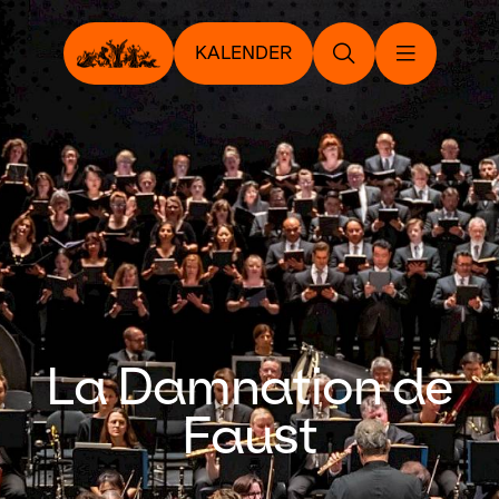
KALENDER
La Damnation de
Faust