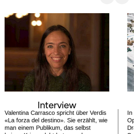
Generalmusikdirektor Gianandrea
Noseda, der sich in dieser Saison
besonders auf Verdis Opern
konzentriert, steht für dieses
Programmhighlight am Pult des
Orchesters der Oper Zürich.
Interview
Valentina Carrasco spricht über Verdis
In
«La forza del destino». Sie erzählt, wie
Op
man einem Publikum, das selbst
Dr