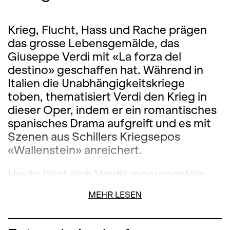
Krieg, Flucht, Hass und Rache prägen
das grosse Lebensgemälde, das
Giuseppe Verdi mit «La forza del
destino» geschaffen hat. Während in
Italien die Unabhängigkeitskriege
toben, thematisiert Verdi den Krieg in
dieser Oper, indem er ein romantisches
spanisches Drama aufgreift und es mit
Szenen aus Schillers Kriegsepos
«Wallenstein» anreichert.
Heute lässt sich Verdis monumentale
Schicksalsoper kaum von der Aktualität
MEHR LESEN
trennen. Die argentinische Regisseurin
Valentina Carrasco, ehemals Mitglied
des katalanischen Kollektivs La Fura