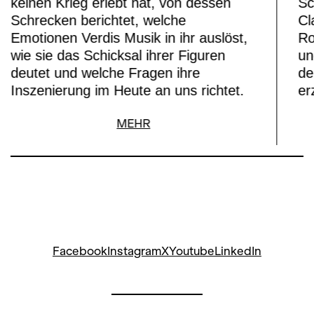
keinen Krieg erlebt hat, von dessen
Sc
Schrecken berichtet, welche
Cl
Emotionen Verdis Musik in ihr auslöst,
Ro
wie sie das Schicksal ihrer Figuren
un
deutet und welche Fragen ihre
de
Inszenierung im Heute an uns richtet.
er
MEHR
Facebook
Instagram
X
Youtube
LinkedIn