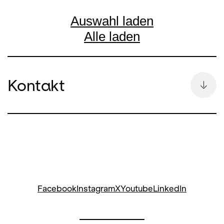
Auswahl laden
Alle laden
Kontakt
Bettina Auge
Leitung Kommunikation & Pressesprecherin
bettina.auge@opernhaus.ch
+41
44 268 64 34
Social Media Oper:
Facebook
Instagram
X
Youtube
LinkedIn