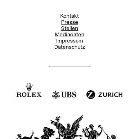
Stefanie Paul
Pressereferentin
Kontakt
stefanie.paul@opernhaus.ch
Presse
Stellen
+41
44 268 66 78
Mediadaten
Impressum
Social Media Oper:
Datenschutz