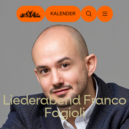
KALENDER
Liederabend Franco
Fagioli