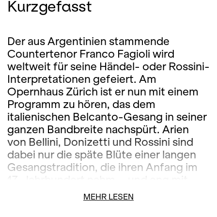
Kurzgefasst
Der aus Argentinien stammende
Countertenor Franco Fagioli wird
weltweit für seine Händel- oder Rossini-
Interpretationen gefeiert. Am
Opernhaus Zürich ist er nun mit einem
Programm zu hören, das dem
italienischen Belcanto-Gesang in seiner
ganzen Bandbreite nachspürt. Arien
von Bellini, Donizetti und Rossini sind
dabei nur die späte Blüte einer langen
Gesangstradition, die ihren Anfang im
17. Jahrhundert nahm – und eng mit
dem besonderen Timbre der damaligen
MEHR LESEN
Kastraten und Countertenöre