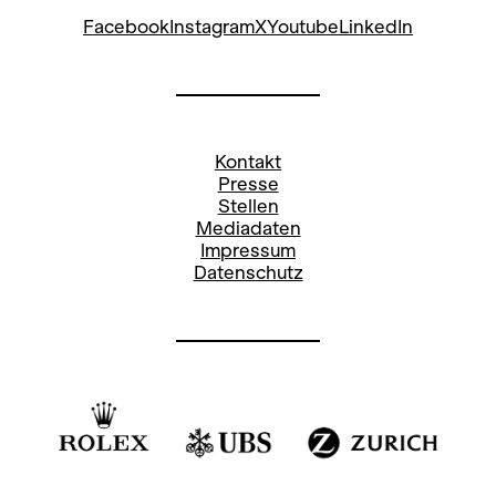
Social Media Oper:
Facebook
Instagram
X
Youtube
LinkedIn
Stefanie Paul
Pressereferentin
Kontakt
stefanie.paul@opernhaus.ch
Presse
Stellen
+41
44 268 66 78
Mediadaten
Impressum
Social Media Oper:
Datenschutz