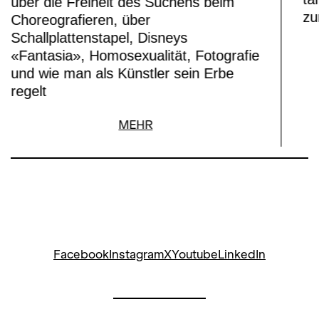
über die Freiheit des Suchens beim
zu
Choreografieren, über
Schallplattenstapel, Disneys
«Fantasia», Homosexualität, Fotografie
und wie man als Künstler sein Erbe
regelt
MEHR
Facebook
Instagram
X
Youtube
LinkedIn