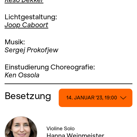
Lichtgestaltung:
Joop Caboort
Musik:
Sergej Prokofjew
Einstudierung Choreografie:
Ken Ossola
Besetzung
14. JANUAR '23, 19:00
14. JANUAR '23, 19:00
Violine Solo
15. JANUAR '23, 20:00
Hanna Weinmeister