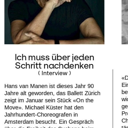
Ich muss über jeden
Schritt nachdenken
( Interview )
«D
Ei
Hans van Manen ist dieses Jahr 90
be
Jahre alt geworden, das Ballett Zürich
wi
zeigt im Januar sein Stück «On the
ge
Move». Michael Küster hat den
Pr
Jahrhundert-Choreografen in
Ch
Amsterdam besucht. Ein Gespräch
tä