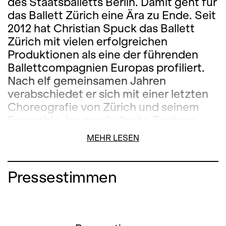
des Staatsballetts Berlin. Damit geht für
das Ballett Zürich eine Ära zu Ende. Seit
2012 hat Christian Spuck das Ballett
Zürich mit vielen erfolgreichen
Produktionen als eine der führenden
Ballettcompagnien Europas profiliert.
Nach elf gemeinsamen Jahren
verabschiedet er sich mit einer letzten
Choreografie von Zürich und seinem
Ensemble.
Ins musikalische Zentrum
stellt er dabei «Lontano», ein
MEHR LESEN
berühmtes Stück des ungarischen
Komponisten György Ligeti (1923-
2006). Die grossen Themen wie das
Pressestimmen
Sich-Entfernen, Distanz und Abschied,
die Ligetis Komposition anspricht,
gewinnen in dieser neuen Choreografie
vor dem Hintergrund von Spucks