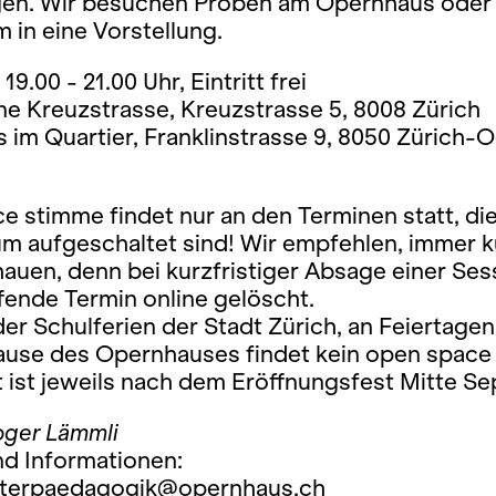
en. Wir besuchen Proben am Opernhaus oder
in eine Vorstellung.
19.00 - 21.00 Uhr, Eintritt frei
e Kreuzstrasse, Kreuzstrasse 5, 8008 Zürich
im Quartier, Franklinstrasse 9, 8050 Zürich-O
 stimme findet nur an den Terminen statt, die
um aufgeschaltet sind! Wir empfehlen, immer k
uen, denn bei kurzfristiger Absage einer Ses
fende Termin online gelöscht.
r Schulferien der Stadt Zürich, an Feiertagen
se des Opernhauses findet kein open space
rt ist jeweils nach dem Eröffnungsfest Mitte S
ger Lämmli
nd Informationen:
aterpaedagogik@opernhaus.ch