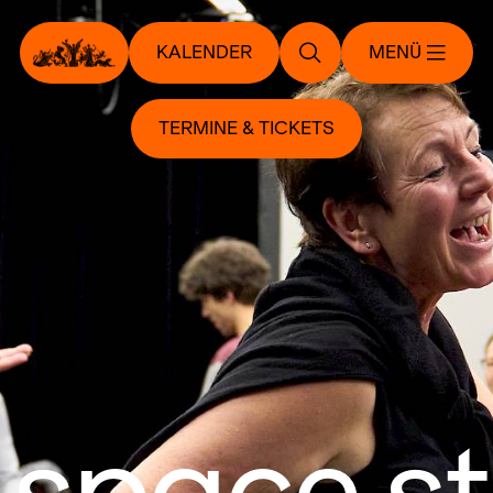
KALENDER
MENÜ
TERMINE & TICKETS
 space s