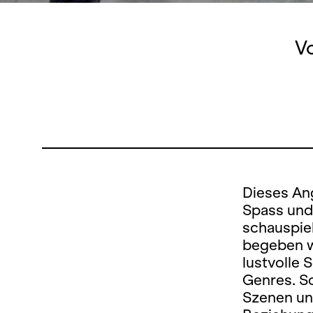
Vo
Dieses Ang
Spass und
schauspie
begeben w
lustvolle
Genres. Sc
Szenen un