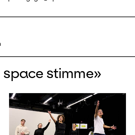
h
n space stimme»