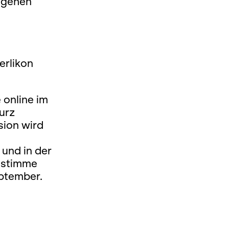
 gehen
erlikon
 online im
urz
sion wird
 und in der
 stimme
eptember.