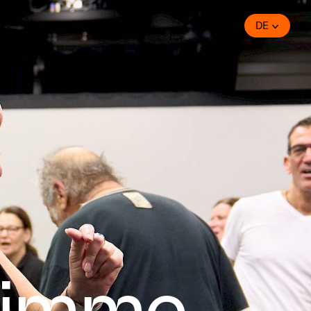
DE
timme