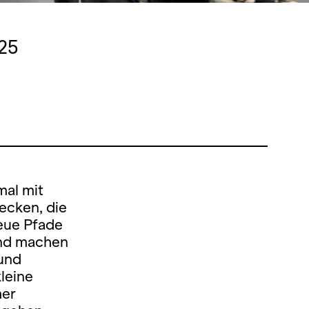
025
mal mit
ecken, die
eue Pfade
und machen
und
leine
her