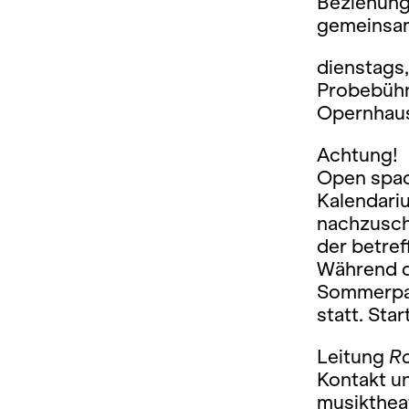
Beziehung
gemeinsam 
dienstags, 
Probebühn
Opernhaus 
Achtung!
Open space
Kalendari
nachzuscha
der betref
Während de
Sommerpau
statt. Sta
Leitung
Ro
Kontakt u
musikthe