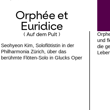
Orphée et
Euridice
( Auf dem Pult )
Orphe
und f
Seohyeon Kim, Soloflötistin in der
die ge
Philharmonia Zürich, über das
Leben 
berühmte Flöten-Solo in Glucks Oper