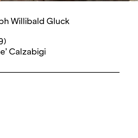
ph Willibald Gluck
9)
e’ Calzabigi