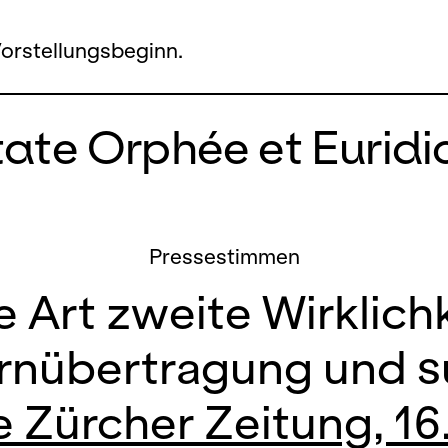
Vorstellungsbeginn.
ate Orphée et Euridi
Pressestimmen
e Art zweite Wirklich
nübertragung und s
 Zürcher Zeitung, 16