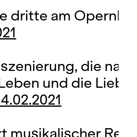
 dritte am Opernhaus 
021
nszenierung, die nac
 Leben und die Liebe.
14.02.2021
rt musikalischer Regi