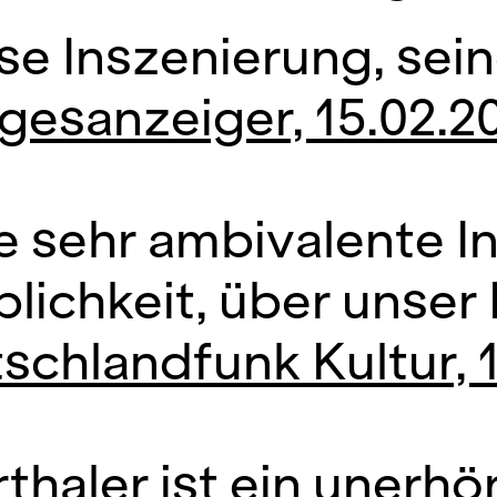
se Inszenierung, seine
gesanzeiger, 15.02.2
e sehr ambivalente I
blichkeit, über unser
schlandfunk Kultur, 
thaler ist ein unerhö