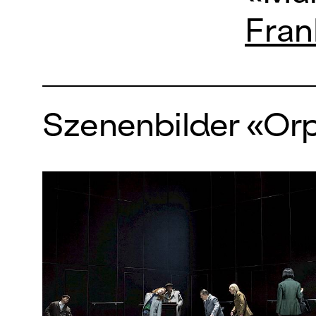
Fran
Szenenbilder «Orp