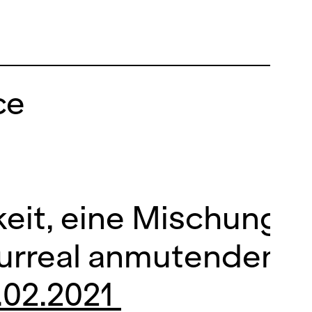
ce
keit, eine Mischung a
urreal anmutendem «
.02.2021