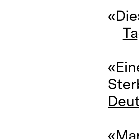
«Die
Ta
«Ein
Ster
Deut
«Mar