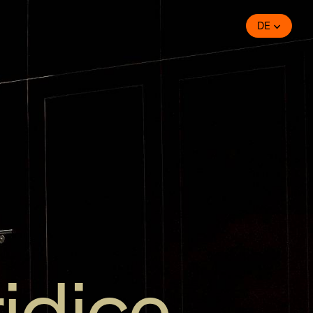
DE
idice