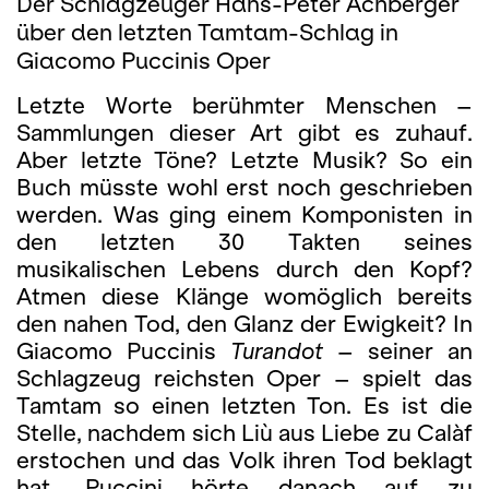
Der Schlagzeuger Hans-Peter Achberger
über den letzten Tamtam-Schlag in
Giacomo Puccinis Oper
Letzte Worte berühmter Menschen –
Sammlungen dieser Art gibt es zuhauf.
Aber letzte Töne? Letzte Musik? So ein
Buch müsste wohl erst noch geschrieben
werden. Was ging einem Komponisten in
den letzten 30 Takten seines
musikalischen Lebens durch den Kopf?
Atmen diese Klänge womöglich bereits
den nahen Tod, den Glanz der Ewigkeit? In
Gia­como Puccinis
Turandot
– seiner an
Schlagzeug reichsten Oper – spielt das
Tamtam so einen letzten Ton. Es ist die
Stelle, nachdem sich Liù aus Liebe zu Calàf
erstochen und das Volk ihren Tod beklagt
hat. Puccini hörte danach auf zu