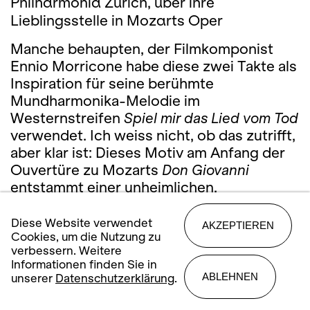
Philharmonia Zürich, über ihre
Lieblingsstelle in Mozarts Oper
Manche behaupten, der Filmkomponist
Ennio Morricone habe diese zwei Takte als
Inspiration für seine berühmte
Mundharmonika-Melodie im
Westernstreifen
Spiel mir das Lied vom Tod
verwendet. Ich weiss nicht, ob das zutrifft,
aber klar ist: Dieses Motiv am Anfang der
Ouvertüre zu Mozarts
Don Giovanni
entstammt einer unheimlichen,
todesnahen Sphäre. Es ist die steinerne,
fahle Welt des toten Komturs, der am
Diese Website verwendet
AKZEPTIEREN
Cookies, um die Nutzung zu
Schluss der Oper den Wüstling Don
verbessern. Weitere
Giovanni zur Rechenschaft ziehen und ihm
Informationen finden Sie in
den Todesstoss versetzen wird – erneut
ABLEHNEN
unserer
Datenschutzerklärung
.
zu der Musik, die in den ersten dreissig
Takten der Ouvertüre erklungen ist.