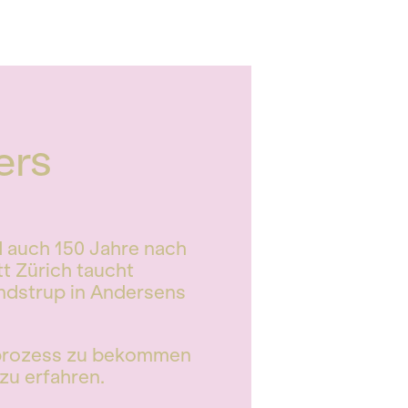
ers
d auch 150 Jahre nach
t Zürich taucht
ndstrup in Andersens
enprozess zu bekommen
zu erfahren.