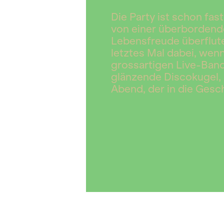
Die Party ist schon fa
von einer überbordende
Lebensfreude überflute
letztes Mal dabei, wen
grossartigen Live-Band
glänzende Discokugel, 
Abend, der in die Gesc