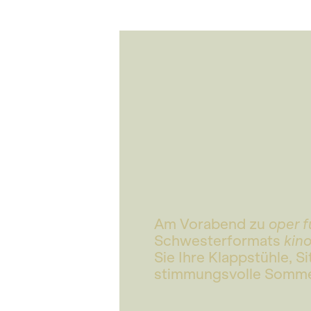
Am Vorabend zu
oper fü
Schwesterformats
kino
Sie Ihre Klappstühle, 
stimmungsvolle Sommer