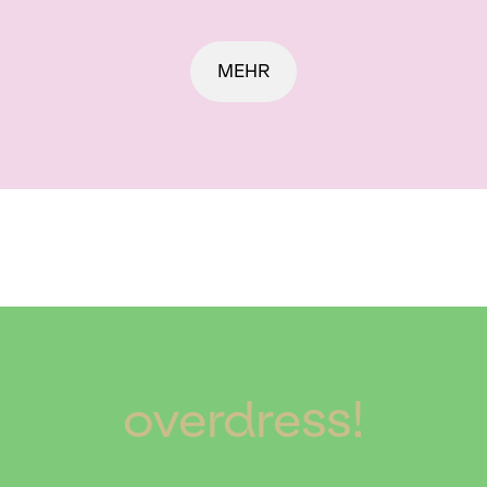
MEHR
overdress!