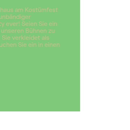
rnhaus am Kostümfest
 unbändiger
 ever! Seien Sie ein
f unseren Bühnen zu
ie verkleidet als
chen Sie ein in einen