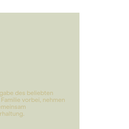
sgabe des beliebten
Familie vorbei, nehmen
gemeinsam
rhaltung.