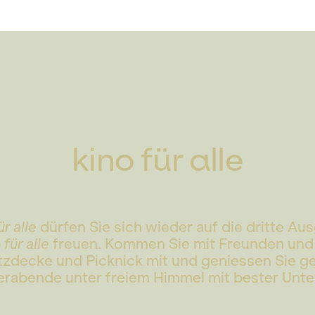
kino für alle
r alle
dürfen Sie sich wieder auf die dritte Au
 für alle
freuen. Kommen Sie mit Freunden und 
Sitzdecke und Picknick mit und geniessen Sie 
abende unter freiem Himmel mit bester Unte