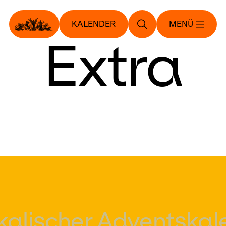
KALENDER
MENÜ
Extra
kalischer Advents­kal