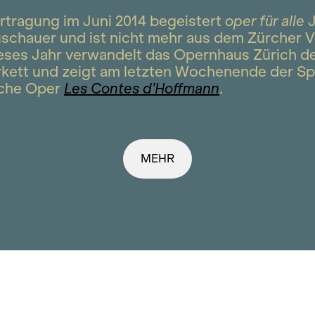
ertragung im Juni 2014 begeistert
oper für alle
J
schauer und ist nicht mehr aus dem Zürcher V
ses Jahr verwandelt das Opernhaus Zürich d
parkett und zeigt am letzten Wochenende der Sp
sche Oper
Les Contes d’Hoffmann
.
MEHR