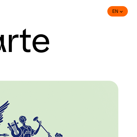
EN
rte