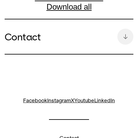
Download all
Contact
Kontakt
Bettina Auge
Head of Communication &
Spokesperson
Bettina Auge
bettina.auge@opernhaus.ch
Facebook
Instagram
X
Youtube
LinkedIn
+41
44 268 64 34
Social Media Opera and Concerts: