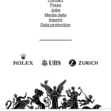
Contact
Press
Stefanie Paul
Jobs
Media data
Pressereferentin
Imprint
stefanie.paul@opernhaus.ch
Data protection
+41
44 268 66 78
Social Media Oper: